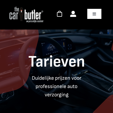
Skip
to
Toggle
content
Navigation
Over ons
Winkel
Tarieven
Tarieven
Diensten
Duidelijke prijzen voor
professionele auto
Contact
verzorging
Online Reserveren