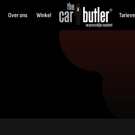
Over ons
Winkel
Tariev